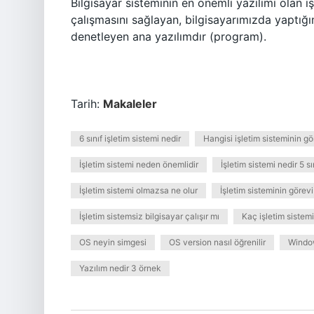
Bilgisayar sisteminin en önemli yazılımı olan i
çalışmasını sağlayan, bilgisayarımızda yaptığ
denetleyen ana yazılımdır (program).
Tarih:
Makaleler
6 sınıf işletim sistemi nedir
Hangisi işletim sisteminin gö
İşletim sistemi neden önemlidir
İşletim sistemi nedir 5 sı
İşletim sistemi olmazsa ne olur
İşletim sisteminin görevi
İşletim sistemsiz bilgisayar çalışır mı
Kaç işletim sistemi
OS neyin simgesi
OS version nasıl öğrenilir
Windo
Yazılım nedir 3 örnek