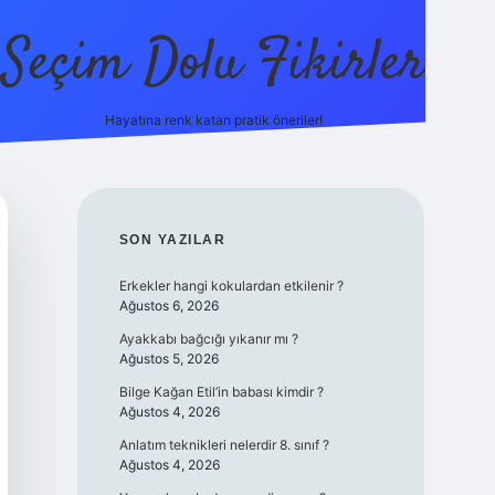
Seçim Dolu Fikirler
Hayatına renk katan pratik öneriler!
piabella
SIDEBAR
SON YAZILAR
Erkekler hangi kokulardan etkilenir ?
Ağustos 6, 2026
Ayakkabı bağcığı yıkanır mı ?
Ağustos 5, 2026
Bilge Kağan Etil’in babası kimdir ?
Ağustos 4, 2026
Anlatım teknikleri nelerdir 8. sınıf ?
Ağustos 4, 2026