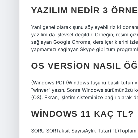
YAZILIM NEDIR 3 ÖRN
Yani genel olarak şunu söyleyebiliriz ki don
yazılım da işlevsel değildir. Örneğin; resim ç
sağlayan Google Chrome, ders içeriklerini i
yapmamızı sağlayan Skype gibi tüm programlar
OS VERSION NASIL ÖĞ
(Windows PC) (Windows tuşunu basılı tutun ve 
“winver” yazın. Sonra Windows sürümünüzü kontr
(OS). Ekran, işletim sisteminize bağlı olarak de
WINDOWS 11 KAÇ TL?
SORU SORTaksit SayısıAylık Tutar(TL)Toplam 