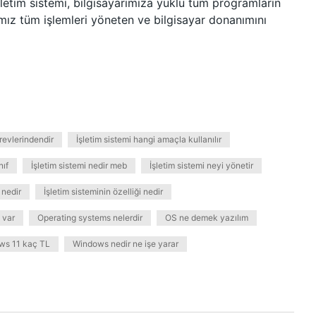
şletim sistemi, bilgisayarımıza yüklü tüm programların
ımız tüm işlemleri yöneten ve bilgisayar donanımını
revlerindendir
İşletim sistemi hangi amaçla kullanılır
nıf
İşletim sistemi nedir meb
İşletim sistemi neyi yönetir
 nedir
İşletim sisteminin özelliği nedir
 var
Operating systems nelerdir
OS ne demek yazılım
ws 11 kaç TL
Windows nedir ne işe yarar