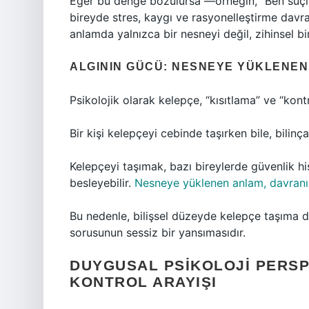
Eğer bu denge bozulursa —örneğin, “Ben suç
bireyde stres, kaygı ve rasyonelleştirme davra
anlamda yalnızca bir nesneyi değil, zihinsel bir
ALGININ GÜCÜ: NESNEYE YÜKLENE
Psikolojik olarak kelepçe, “kısıtlama” ve “kon
Bir kişi kelepçeyi cebinde taşırken bile, bilinç
Kelepçeyi taşımak, bazı bireylerde güvenlik hiss
besleyebilir.
Nesneye yüklenen anlam, davranışı
Bu nedenle, bilişsel düzeyde kelepçe taşıma da
sorusunun sessiz bir yansımasıdır.
DUYGUSAL PSIKOLOJI PERSP
KONTROL ARAYIŞI