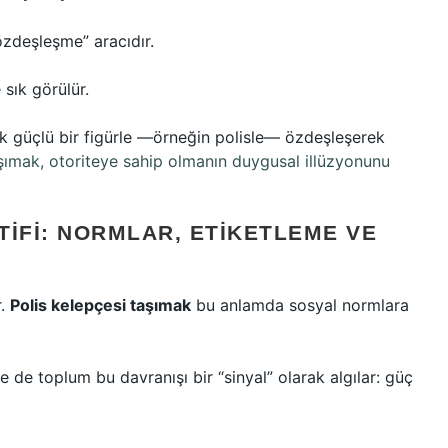
 özdeşleşme” aracıdır.
 sık görülür.
k güçlü bir figürle —örneğin polisle— özdeşleşerek
şımak, otoriteye sahip olmanın duygusal illüzyonunu
TIFI: NORMLAR, ETIKETLEME VE
r.
Polis kelepçesi taşımak
bu anlamda sosyal normlara
e de toplum bu davranışı bir “sinyal” olarak algılar: güç