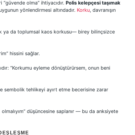
i “güvende olma” ihtiyacıdır.
Polis kelepçesi taşımak
duygunun yönlendirmesi altındadır.
Korku
, davranışın
zlık ya da toplumsal kaos korkusu— birey bilinçsizce
m” hissini sağlar.
sıdır: “Korkumu eyleme dönüştürürsem, onun beni
e sembolik tehlikeyi ayırt etme becerisine zarar
ıklı olmalıyım” düşüncesine saplanır — bu da anksiyete
ZDEŞLEŞME