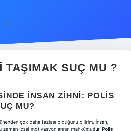
I TAŞIMAK SUÇ MU ?
INDE İNSAN ZIHNI: POLIS
SUÇ MU?
rünenden çok daha fazlası olduğunu bilirim. İnsan,
ğu zaman içsel motivasyonlarının mahkûmudur.
Polis