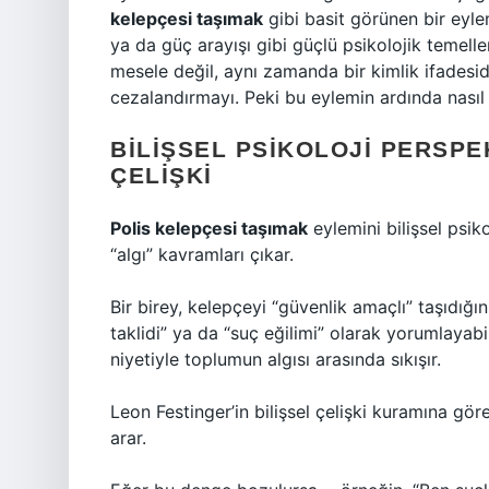
kelepçesi taşımak
gibi basit görünen bir eylem
ya da güç arayışı gibi güçlü psikolojik temelle
mesele değil, aynı zamanda bir kimlik ifadesid
cezalandırmayı. Peki bu eylemin ardında nasıl b
BILIŞSEL PSIKOLOJI PERSPEK
ÇELIŞKI
Polis kelepçesi taşımak
eylemini bilişsel psik
“algı” kavramları çıkar.
Bir birey, kelepçeyi “güvenlik amaçlı” taşıdığı
taklidi” ya da “suç eğilimi” olarak yorumlayabil
niyetiyle toplumun algısı arasında sıkışır.
Leon Festinger’in bilişsel çelişki kuramına gör
arar.