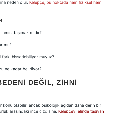
sına neden olur.
Kelepçe, bu noktada hem fiziksel hem
R
nlamını taşımak mıdır?
yor mu?
i farkı hissedebiliyor muyuz?
u ne kadar belirliyor?
EDENI DEĞIL, ZIHNI
ir konu olabilir; ancak psikolojik açıdan daha derin bir
rlük arasındaki ince çizgisine.
Kelepçeyi elinde taşıyan