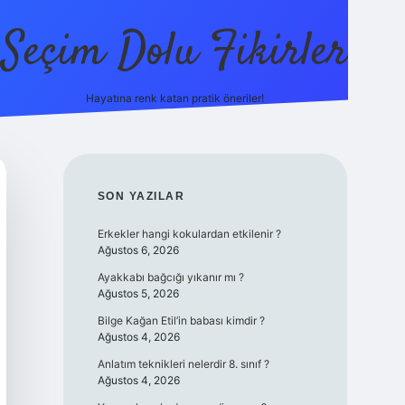
Seçim Dolu Fikirler
Hayatına renk katan pratik öneriler!
piabella
SIDEBAR
SON YAZILAR
Erkekler hangi kokulardan etkilenir ?
Ağustos 6, 2026
Ayakkabı bağcığı yıkanır mı ?
Ağustos 5, 2026
Bilge Kağan Etil’in babası kimdir ?
Ağustos 4, 2026
Anlatım teknikleri nelerdir 8. sınıf ?
Ağustos 4, 2026