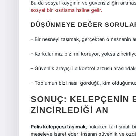
Bu da sosyal kaygının ve güvensizliğin artma
sosyal bir kısıtlama haline gelir.
DÜŞÜNMEYE DEĞER SORULA
– Bir nesneyi taşımak, gerçekten o nesnenin a
– Korkularımız bizi mi koruyor, yoksa zincirli
– Güvenlik arayışı ile kontrol arzusu arasındak
– Toplumun bizi nasıl gördüğü, kim olduğumuz
SONUÇ: KELEPÇENIN B
ZINCIRLEDIĞI AN
Polis kelepçesi taşımak
, hukuken tartışmalı b
meseleye işaret eder: insanın güvenlik ve özgü