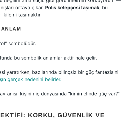
lu değilim ama suçlu gibi görünmekten korkuyorum”—
nışları ortaya çıkar.
Polis kelepçesi taşımak
, bu
 ikilemi taşımaktır.
N ANLAM
trol” sembolüdür.
altında bu sembolik anlamlar aktif hale gelir.
i yaratırken, bazılarında bilinçsiz bir güç fantezisini
n gerçek nedenini belirler.
vranışı, kişinin iç dünyasında “kimin elinde güç var?”
EKTIFI: KORKU, GÜVENLIK VE