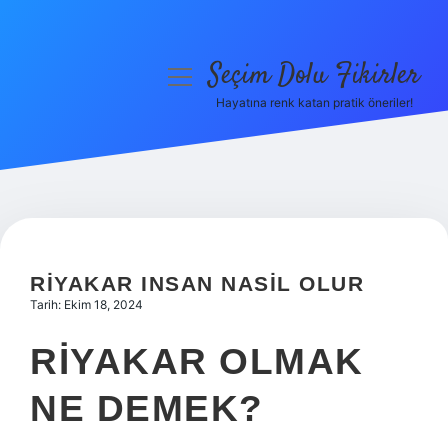
Seçim Dolu Fikirler
menüyü
aç
Hayatına renk katan pratik öneriler!
Anasayfa
Gizlilik Politikası
Yasal Uyarı
Hakkımızda
RIYAKAR INSAN NASIL OLUR
Tarih: Ekim 18, 2024
RIYAKAR OLMAK
NE DEMEK?