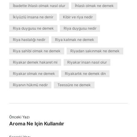
İbadette ihlaslı olmak nasıl olur
İhlaslı olmak ne demek
İkiyüzlü insana ne denir
Kibir ve riya nedir
Riya duygusu ne demek
Riya duygusu nedir
Riya hastalığı nedir
Riya katmak ne demek
Riya sahibi olmak ne demek
Riyadan sakınmak ne demek
Riyakar demek hakaret mi
Riyakar insan nasıl olur
Riyakar olmak ne demek
Riyakarlık ne demek din
Riyanın hükmü nedir
Teessüre ne demek
Önceki Yazı
Aroma Ne Için Kullanılır