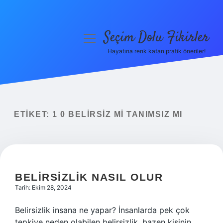
Seçim Dolu Fikirler
menüyü
aç
Hayatına renk katan pratik öneriler!
Anasayfa
Gizlilik Politikası
Yasal Uyarı
ETIKET:
1 0 BELIRSIZ MI TANIMSIZ MI
Hakkımızda
BELIRSIZLIK NASIL OLUR
Tarih: Ekim 28, 2024
Belirsizlik insana ne yapar? İnsanlarda pek çok
tepkiye neden olabilen belirsizlik, bazen kişinin