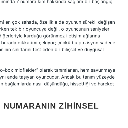
akımında 7 numara kim hakkında sağlam bir başlangıç
imi en çok sahada, özellikle de oyunun sürekli değişen
lerken tek bir oyuncuya değil, o oyuncunun saniyeler
 diğerleriyle kurduğu görünmez iletişim ağlarına
m burada dikkatimi çekiyor; çünkü bu pozisyon sadece
inin sınırlarını test eden bir bilişsel ve duygusal
o-box midfielder” olarak tanımlanan, hem savunmaya
ynı anda taşıyan oyuncudur. Ancak bu tanım yüzeyde
en bağlamlarda nasıl düşündüğü, hissettiği ve hareket
8 NUMARANIN ZIHINSEL