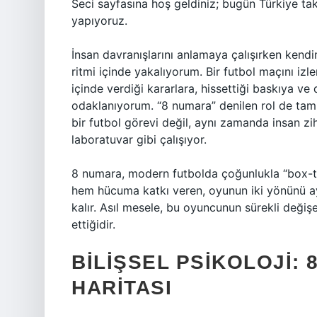
Seci sayfasına hoş geldiniz; bugün Türkiye t
yapıyoruz.
İnsan davranışlarını anlamaya çalışırken kend
ritmi içinde yakalıyorum. Bir futbol maçını iz
içinde verdiği kararlara, hissettiği baskıya ve
odaklanıyorum. “8 numara” denilen rol de ta
bir futbol görevi değil, aynı zamanda insan zihn
laboratuvar gibi çalışıyor.
8 numara, modern futbolda çoğunlukla “box-t
hem hücuma katkı veren, oyunun iki yönünü a
kalır. Asıl mesele, bu oyuncunun sürekli değiş
ettiğidir.
BILIŞSEL PSIKOLOJI: 
HARITASI