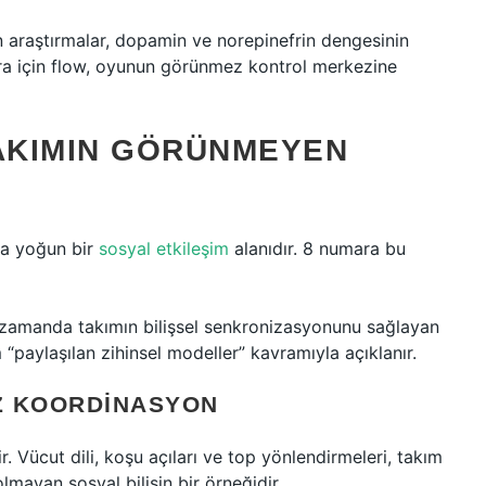
n araştırmalar, dopamin ve norepinefrin dengesinin
ra için flow, oyunun görünmez kontrol merkezine
TAKIMIN GÖRÜNMEYEN
nda yoğun bir
sosyal etkileşim
alanıdır. 8 numara bu
 zamanda takımın bilişsel senkronizasyonunu sağlayan
m “paylaşılan zihinsel modeller” kavramıyla açıklanır.
SIZ KOORDINASYON
ücut dili, koşu açıları ve top yönlendirmeleri, takım
 olmayan sosyal bilişin bir örneğidir.