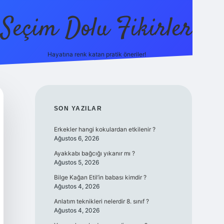
Seçim Dolu Fikirler
Hayatına renk katan pratik öneriler!
piabella
SIDEBAR
SON YAZILAR
Erkekler hangi kokulardan etkilenir ?
Ağustos 6, 2026
Ayakkabı bağcığı yıkanır mı ?
Ağustos 5, 2026
Bilge Kağan Etil’in babası kimdir ?
Ağustos 4, 2026
Anlatım teknikleri nelerdir 8. sınıf ?
Ağustos 4, 2026