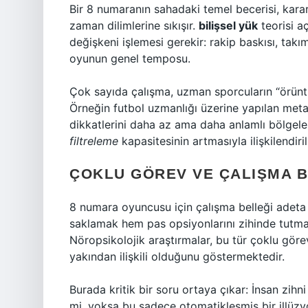
Bir 8 numaranın sahadaki temel becerisi, karar
zaman dilimlerine sıkışır.
bilişsel yük
teorisi a
değişkeni işlemesi gerekir: rakip baskısı, takı
oyunun genel temposu.
Çok sayıda çalışma, uzman sporcuların “örüntü
Örneğin futbol uzmanlığı üzerine yapılan meta-
dikkatlerini daha az ama daha anlamlı bölgele
filtreleme
kapasitesinin artmasıyla ilişkilendirili
ÇOKLU GÖREV VE ÇALIŞMA B
8 numara oyuncusu için çalışma belleği adeta 
saklamak hem pas opsiyonlarını zihinde tutma
Nöropsikolojik araştırmalar, bu tür çoklu göre
yakından ilişkili olduğunu göstermektedir.
Burada kritik bir soru ortaya çıkar: İnsan zih
mi, yoksa bu sadece otomatikleşmiş bir illüz