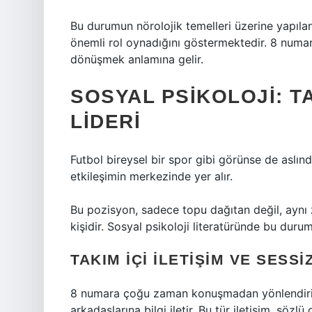
Bu durumun nörolojik temelleri üzerine yapıla
önemli rol oynadığını göstermektedir. 8 numa
dönüşmek anlamına gelir.
SOSYAL PSIKOLOJI: 
LIDERI
Futbol bireysel bir spor gibi görünse de aslı
etkileşimin merkezinde yer alır.
Bu pozisyon, sadece topu dağıtan değil, aynı
kişidir. Sosyal psikoloji literatüründe bu duru
TAKIM İÇI İLETIŞIM VE SES
8 numara çoğu zaman konuşmadan yönlendirir. V
arkadaşlarına bilgi iletir. Bu tür iletişim, sözlü