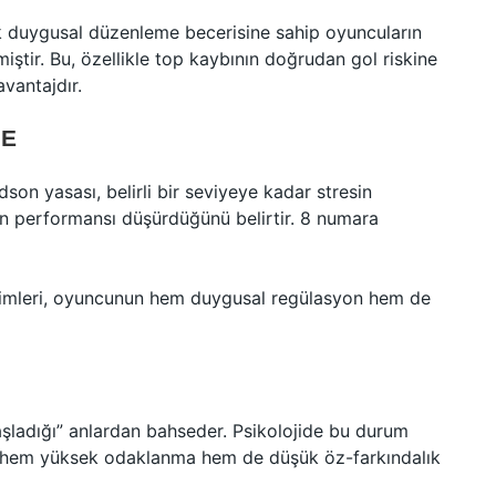
ek duygusal düzenleme becerisine sahip oyuncuların
iştir. Bu, özellikle top kaybının doğrudan gol riskine
vantajdır.
ME
on yasası, belirli bir seviyeye kadar stresin
sin performansı düşürdüğünü belirtir. 8 numara
eçimleri, oyuncunun hem duygusal regülasyon hem de
şladığı” anlardan bahseder. Psikolojide bu durum
şi hem yüksek odaklanma hem de düşük öz-farkındalık