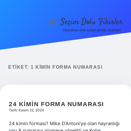
Seçim Dolu Fikirler
menüyü
aç
Hayatına renk katan pratik öneriler!
Anasayfa
Gizlilik Politikası
Yasal Uyarı
ETIKET:
1 KIMIN FORMA NUMARASI
Hakkımızda
24 KIMIN FORMA NUMARASI
Tarih: Kasım 22, 2024
24 kimin forması? Mike D’Antoni’ye olan hayranlığı
onu 8 numarayı giymeye yöneltti ve Kobe