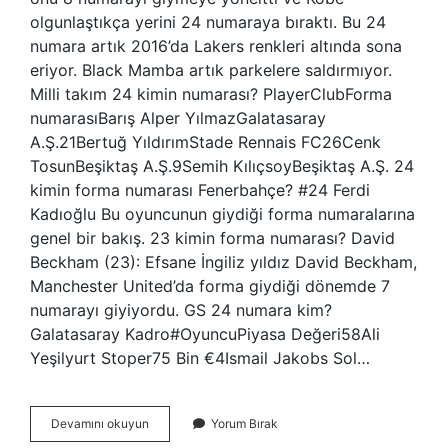
olgunlaştıkça yerini 24 numaraya bıraktı. Bu 24
numara artık 2016’da Lakers renkleri altında sona
eriyor. Black Mamba artık parkelere saldırmıyor.
Milli takım 24 kimin numarası? PlayerClubForma
numarasıBarış Alper YılmazGalatasaray
A.Ş.21Bertuğ YıldırımStade Rennais FC26Cenk
TosunBeşiktaş A.Ş.9Semih KılıçsoyBeşiktaş A.Ş. 24
kimin forma numarası Fenerbahçe? #24 Ferdi
Kadıoğlu Bu oyuncunun giydiği forma numaralarına
genel bir bakış. 23 kimin forma numarası? David
Beckham (23): Efsane İngiliz yıldız David Beckham,
Manchester United’da forma giydiği dönemde 7
numarayı giyiyordu. GS 24 numara kim?
Galatasaray Kadro#OyuncuPiyasa Değeri58Ali
Yeşilyurt Stoper75 Bin €4Ismail Jakobs Sol…
24
Devamını okuyun
Yorum Bırak
Kimin