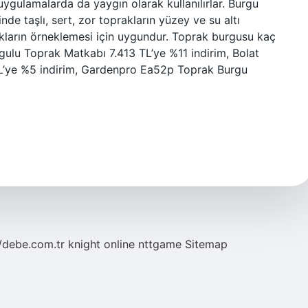
ygulamalarda da yaygın olarak kullanılırlar. Burgu
inde taşlı, sert, zor toprakların yüzey ve su altı
prakların örneklemesi için uygundur. Toprak burgusu kaç
lu Toprak Matkabı 7.413 TL’ye %11 indirim, Bolat
L’ye %5 indirim, Gardenpro Ea52p Toprak Burgu
//debe.com.tr
knight online
nttgame
Sitemap