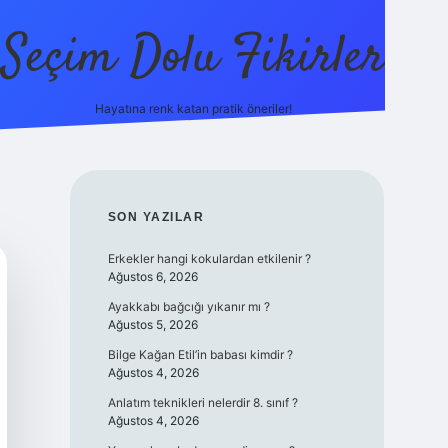
Seçim Dolu Fikirler
Hayatına renk katan pratik öneriler!
piabellacasino
SIDEBAR
SON YAZILAR
Erkekler hangi kokulardan etkilenir ?
Ağustos 6, 2026
Ayakkabı bağcığı yıkanır mı ?
Ağustos 5, 2026
Bilge Kağan Etil’in babası kimdir ?
Ağustos 4, 2026
Anlatım teknikleri nelerdir 8. sınıf ?
Ağustos 4, 2026