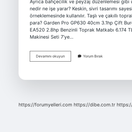
Ayrıca bahçecilik ve peyzaj düzenlemesi gibi u
nedir ne işe yarar? Keskin, sivri tasarımı sayes
örneklemesinde kullanılır. Taşlı ve çakıllı to
para? Garden Pro GP630 40cm 3.1hp Çift Burgu
EA520 2.8hp Benzinli Toprak Matkabı 6.174 T
Makinesi Seti 7’ye…
Burgu
Devamını okuyun
Yorum Bırak
Makinesi
Kaç
Para
https://forumyelleri.com
https://dibe.com.tr
https: