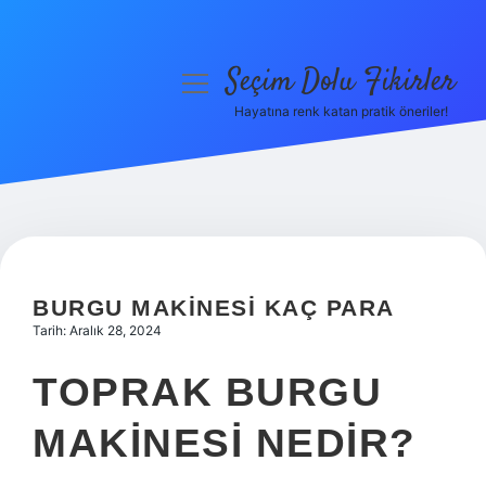
Seçim Dolu Fikirler
menüyü
aç
Hayatına renk katan pratik öneriler!
Anasayfa
Gizlilik Politikası
Yasal Uyarı
Hakkımızda
BURGU MAKINESI KAÇ PARA
Tarih: Aralık 28, 2024
TOPRAK BURGU
MAKINESI NEDIR?