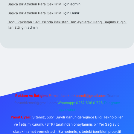
Başka Bir Atmden Para Çekilir Mi
için
admin
Başka Bir Atmden Para Çekilir Mi
için
Denir
Doğu Pakistan 1971 Yılında Pakistan Dan Ayrılarak Hangi Bağımsızlığını
Ilan Etti
için
admin
bellacasino
Reklam ve İletişim:
E-mail:
backlinkpaneli@gmail.com
Teams:
forumhizmeti@gmail.com
Whatsapp: 0262 606 0 726
Telegram:
@karabul
Yasal Uyarı:
Sitemiz, 5651 Sayılı Kanun gereğince Bilgi Teknolojileri
ve İletişim Kurumu (BTK) tarafından onaylanmış bir Yer Sağlayıcı
olarak hizmet vermektedir. Bu nedenle, sitedeki içerikleri proaktif