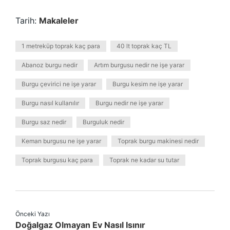
Tarih:
Makaleler
1 metreküp toprak kaç para
40 lt toprak kaç TL
Abanoz burgu nedir
Artım burgusu nedir ne işe yarar
Burgu çevirici ne işe yarar
Burgu kesim ne işe yarar
Burgu nasıl kullanılır
Burgu nedir ne işe yarar
Burgu saz nedir
Burguluk nedir
Keman burgusu ne işe yarar
Toprak burgu makinesi nedir
Toprak burgusu kaç para
Toprak ne kadar su tutar
Önceki Yazı
Doğalgaz Olmayan Ev Nasıl Isınır