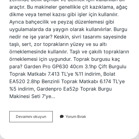
araçtır. Bu makineler genellikle çit kazıklama, ağaç
dikme veya temel kazısı gibi işler için kullanılır.
Ayrıca bahçecilik ve peyzaj düzenlemesi gibi
uygulamalarda da yaygın olarak kullanılırlar. Burgu
nedir ne işe yarar? Keskin, sivri tasarımı sayesinde
taşlı, sert, zor toprakların yüzey ve su altı
örneklemesinde kullanılır. Taşlı ve çakıllı toprakların
örneklemesi için uygundur. Toprak burgusu kaç
para? Garden Pro GP630 40cm 3.1hp Çift Burgulu
Toprak Matkabı 7.413 TL’ye %11 indirim, Bolat
EA520 2.8hp Benzinli Toprak Matkabı 6.174 TL’ye
%5 indirim, Gardenpro Ea52p Toprak Burgu
Makinesi Seti 7’ye…
Burgu
Devamını okuyun
Yorum Bırak
Makinesi
Kaç
Para