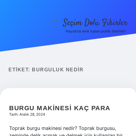
Seçim Dolu Fikirler
menüyü
aç
Hayatına renk katan pratik öneriler!
Anasayfa
Gizlilik Politikası
Yasal Uyarı
ETIKET:
BURGULUK NEDIR
Hakkımızda
BURGU MAKINESI KAÇ PARA
Tarih: Aralık 28, 2024
Toprak burgu makinesi nedir? Toprak burgusu,
zeminde delik açmak ve delmek için kullanılan bir