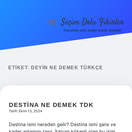
Seçim Dolu Fikirler
menüyü
aç
Hayatına renk katan pratik öneriler!
Anasayfa
Gizlilik Politikası
Yasal Uyarı
ETIKET:
DEYIN NE DEMEK TÜRKÇE
Hakkımızda
DESTINA NE DEMEK TDK
Tarih: Ekim 13, 2024
Destina ismi nereden gelir? Destina ismi şans ve
kader anlamını taşır. İtalyan kökenli olan bu isim