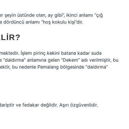
er şeyin üstünde olan, ay gibi”, ikinci anlamı “çığ
ve dördüncü anlamı “hoş kokulu kişi”dir.
LIR?
ektedir. İşlem pirinç kekini batana kadar suda
 “daldırma” anlamına gelen “Dekem” adı verilmiştir, bu
mektir, bu nedenle Pemalang bölgesinde “daldırma”
riptir ve fedakar değildir. Aşırı özgüvenlidir.