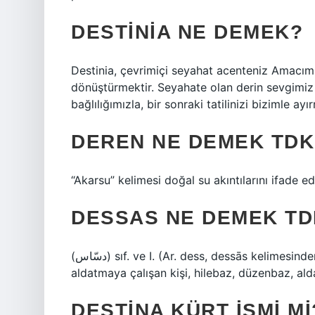
DESTINIA NE DEMEK?
Destinia, çevrimiçi seyahat acenteniz Amacım
dönüştürmektir. Seyahate olan derin sevgimi
bağlılığımızla, bir sonraki tatilinizi bizimle a
DEREN NE DEMEK TDK
“Akarsu” kelimesi doğal su akıntılarını ifade ed
DESSAS NE DEMEK TD
(ﺩﺳّﺎﺱ) sıf. ve I. (Ar. dess, dessās kelimesinden, “aldatmak”) Hile ve aldatma yoluyla başkasını
aldatmaya çalışan kişi, hilebaz, düzenbaz, aldat
DESTINA KÜRT ISMI MI