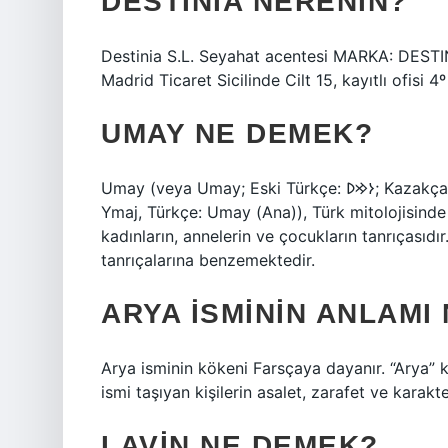
DESTINIA NERENIN?
Destinia S.L. Seyahat acentesi MARKA: DESTI
Madrid Ticaret Sicilinde Cilt 15, kayıtlı ofisi 
UMAY NE DEMEK?
Umay (veya Umay; Eski Türkçe: 𐰆𐰢𐰖; Kazakça: Ұмай aна, Umay ana; Rusça: Ума́й / Ымай, Umáj /
Ymaj, Türkçe: Umay (Ana)), Türk mitolojisinde v
kadınların, annelerin ve çocukların tanrıçasıdı
tanrıçalarına benzemektedir.
ARYA ISMININ ANLAMI
Arya isminin kökeni Farsçaya dayanır. “Arya” ke
ismi taşıyan kişilerin asalet, zarafet ve karakte
LAVIN NE DEMEK?