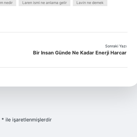
m nedir
Laren ismi ne anlama gelir
Lavin ne demek
Sonraki Yazı
Bir Insan Günde Ne Kadar Enerji Harcar
r
*
ile işaretlenmişlerdir