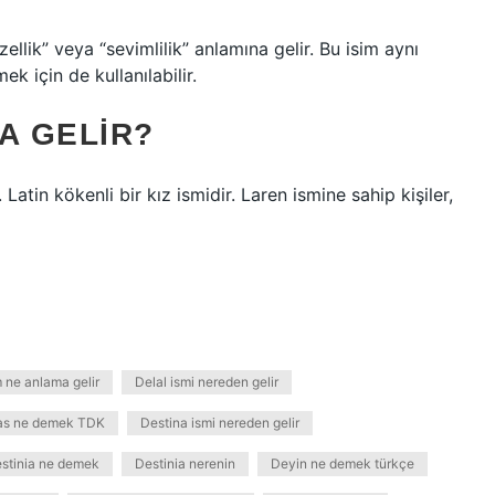
zellik” veya “sevimlilik” anlamına gelir. Bu isim aynı
ek için de kullanılabilir.
A GELIR?
Latin kökenli bir kız ismidir. Laren ismine sahip kişiler,
ne anlama gelir
Delal ismi nereden gelir
as ne demek TDK
Destina ismi nereden gelir
stinia ne demek
Destinia nerenin
Deyin ne demek türkçe