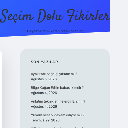
Seçim Dolu Fikirler
Hayatına renk katan pratik öneriler!
piabellac
SIDEBAR
SON YAZILAR
Ayakkabı bağcığı yıkanır mı ?
Ağustos 5, 2026
Bilge Kağan Etil’in babası kimdir ?
Ağustos 4, 2026
Anlatım teknikleri nelerdir 8. sınıf ?
Ağustos 4, 2026
Yuvam hesabı devam ediyor mu ?
Temmuz 29, 2026