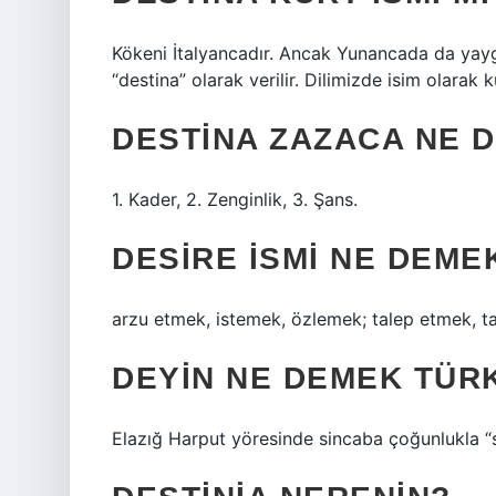
Kökeni İtalyancadır. Ancak Yunancada da yaygın
“destina” olarak verilir. Dilimizde isim olarak k
DESTINA ZAZACA NE 
1. Kader, 2. Zenginlik, 3. Şans.
DESIRE ISMI NE DEME
arzu etmek, istemek, özlemek; talep etmek, t
DEYIN NE DEMEK TÜR
Elazığ Harput yöresinde sincaba çoğunlukla “s