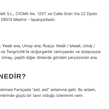
NIA S.L., CICMA No. 1257. ve Calle Gran Via 22 Dpdo.
4º 28013 Madrid – İspanya’dadır.
e Tengricilik’te doğurganlık tanrıçasıdır ve dolayısıyla
r. Umay, çeşitli diğer dinlerde görülen yeryüzünün ana
 NEDIR?
limesi Farsçada “asil, asil” anlamına gelir. Bu anlam,
rlerinde güçlü bir tavır olduğu izlenimini verir.