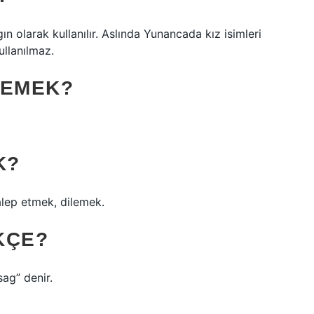
 olarak kullanılır. Aslında Yunancada kız isimleri
ullanılmaz.
DEMEK?
K?
alep etmek, dilemek.
KÇE?
ag” denir.