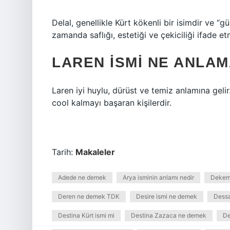
Delal, genellikle Kürt kökenli bir isimdir ve “gü
zamanda saflığı, estetiği ve çekiciliği ifade etm
LAREN ISMI NE ANLAM
Laren iyi huylu, dürüst ve temiz anlamına gelir. 
cool kalmayı başaran kişilerdir.
Tarih:
Makaleler
Adede ne demek
Arya isminin anlamı nedir
Dekem 
Deren ne demek TDK
Desire ismi ne demek
Dess
Destina Kürt ismi mi
Destina Zazaca ne demek
De