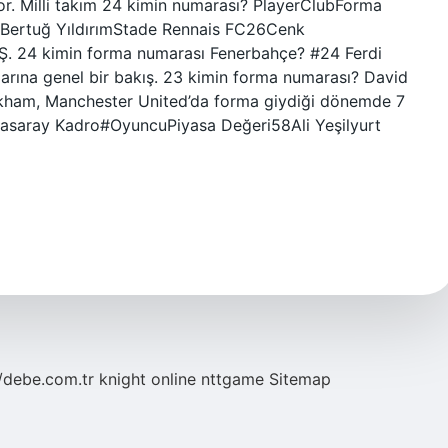
or. Milli takım 24 kimin numarası? PlayerClubForma
1Bertuğ YıldırımStade Rennais FC26Cenk
.Ş. 24 kimin forma numarası Fenerbahçe? #24 Ferdi
rına genel bir bakış. 23 kimin forma numarası? David
eckham, Manchester United’da forma giydiği dönemde 7
tasaray Kadro#OyuncuPiyasa Değeri58Ali Yeşilyurt
//debe.com.tr
knight online
nttgame
Sitemap