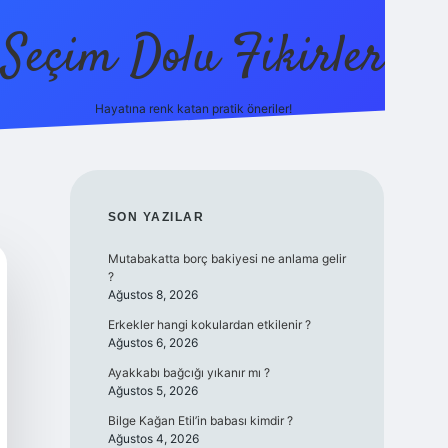
Seçim Dolu Fikirler
Hayatına renk katan pratik öneriler!
piabellacasino
SIDEBAR
SON YAZILAR
Mutabakatta borç bakiyesi ne anlama gelir
?
Ağustos 8, 2026
Erkekler hangi kokulardan etkilenir ?
Ağustos 6, 2026
Ayakkabı bağcığı yıkanır mı ?
Ağustos 5, 2026
Bilge Kağan Etil’in babası kimdir ?
Ağustos 4, 2026