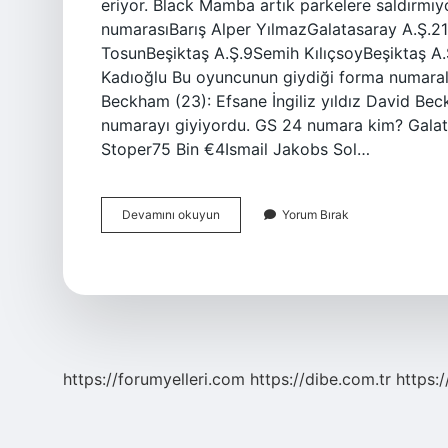
eriyor. Black Mamba artık parkelere saldırmıy
numarasıBarış Alper YılmazGalatasaray A.Ş.2
TosunBeşiktaş A.Ş.9Semih KılıçsoyBeşiktaş A
Kadıoğlu Bu oyuncunun giydiği forma numarala
Beckham (23): Efsane İngiliz yıldız David B
numarayı giyiyordu. GS 24 numara kim? Gala
Stoper75 Bin €4Ismail Jakobs Sol…
24
Devamını okuyun
Yorum Bırak
Kimin
Forma
Numarası
https://forumyelleri.com
https://dibe.com.tr
https: