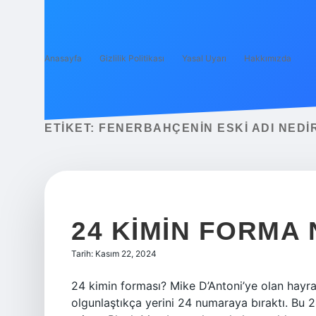
Anasayfa
Gizlilik Politikası
Yasal Uyarı
Hakkımızda
ETIKET:
FENERBAHÇENIN ESKI ADI NEDI
24 KIMIN FORMA
Tarih: Kasım 22, 2024
24 kimin forması? Mike D’Antoni’ye olan hayr
olgunlaştıkça yerini 24 numaraya bıraktı. Bu 