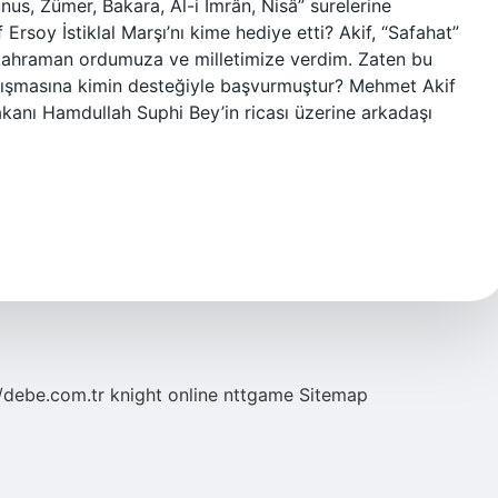
unus, Zümer, Bakara, Âl-i İmrân, Nisâ” surelerine
rsoy İstiklal Marşı’nı kime hediye etti? Akif, “Safahat”
u kahraman ordumuza ve milletimize verdim. Zaten bu
 yarışmasına kimin desteğiyle başvurmuştur? Mehmet Akif
akanı Hamdullah Suphi Bey’in ricası üzerine arkadaşı
//debe.com.tr
knight online
nttgame
Sitemap