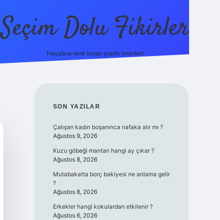
Seçim Dolu Fikirler
Hayatına renk katan pratik öneriler!
piabellacasino
SIDEBAR
SON YAZILAR
Çalışan kadın boşanınca nafaka alır mı ?
Ağustos 9, 2026
Kuzu göbeği mantarı hangi ay çıkar ?
Ağustos 8, 2026
Mutabakatta borç bakiyesi ne anlama gelir
?
Ağustos 8, 2026
Erkekler hangi kokulardan etkilenir ?
Ağustos 6, 2026