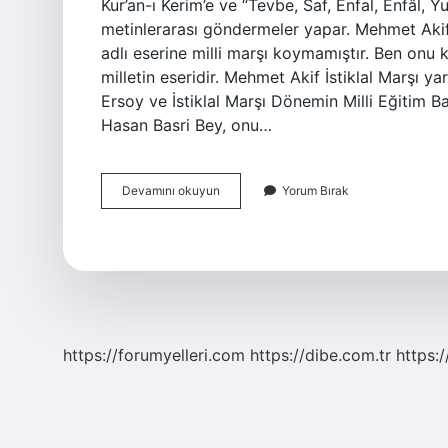
Kur’an-ı Kerim’e ve “Tevbe, Saf, Enfal, Enfâl, Y
metinlerarası göndermeler yapar. Mehmet Akif E
adlı eserine milli marşı koymamıştır. Ben on
milletin eseridir. Mehmet Akif İstiklal Marşı
Ersoy ve İstiklal Marşı Dönemin Milli Eğitim B
Hasan Basri Bey, onu…
İStiklal
Devamını okuyun
Yorum Bırak
Marşını
Kuran
Kimdir
https://forumyelleri.com
https://dibe.com.tr
https: