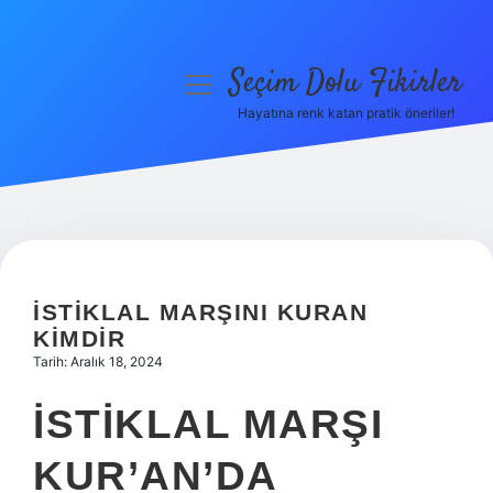
Seçim Dolu Fikirler
menüyü
aç
Hayatına renk katan pratik öneriler!
Anasayfa
Gizlilik Politikası
Yasal Uyarı
Hakkımızda
İSTIKLAL MARŞINI KURAN
KIMDIR
Tarih: Aralık 18, 2024
İSTIKLAL MARŞI
KUR’AN’DA