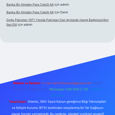
Başka Bir Atmden Para Çekilir Mi
için
admin
Başka Bir Atmden Para Çekilir Mi
için
Denir
Doğu Pakistan 1971 Yılında Pakistan Dan Ayrılarak Hangi Bağımsızlığını
Ilan Etti
için
admin
acasino
Reklam ve İletişim:
E-mail:
backlinkpaneli@gmail.com
Teams:
forumhizmeti@gmail.com
Whatsapp: 0262 606 0 726
Telegram:
@karabul
Yasal Uyarı:
Sitemiz, 5651 Sayılı Kanun gereğince Bilgi Teknolojileri
ve İletişim Kurumu (BTK) tarafından onaylanmış bir Yer Sağlayıcı
olarak hizmet vermektedir. Bu nedenle, sitedeki içerikleri proaktif