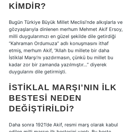
KIMDIR?
Bugün Türkiye Büyük Millet Meclisi’nde alkışlarla ve
gözyaşlarıyla dinlenen merhum Mehmet Akif Ersoy,
milli duygularımızı en güzel şekilde dile getirdiği
“Kahraman Ordumuza” adlı konuşmasını ithaf
etmiş, merhum Akif, “Allah bu millete bir daha
İstiklal Marşı’nı yazdırmasın, çünkü bu millet bu
kadar zor bir zamanda yazılmıştır…” diyerek
duygularını dile getirmişti.
İSTIKLAL MARŞI’NIN ILK
BESTESI NEDEN
DEĞIŞTIRILDI?
Daha sonra 1921’de Akif, resmi marş olarak kabul
edilen milli marşın ilk bestesini yaptı. Bu beste