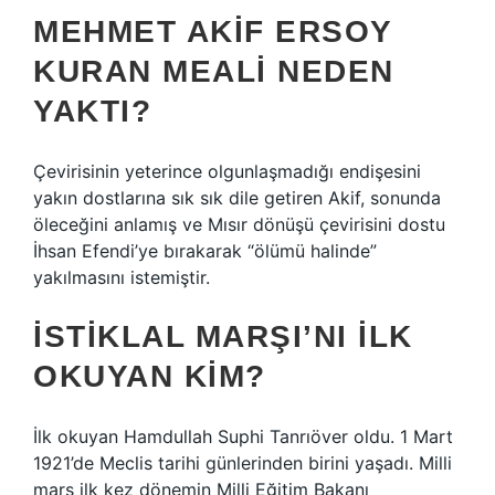
MEHMET AKIF ERSOY
KURAN MEALI NEDEN
YAKTI?
Çevirisinin yeterince olgunlaşmadığı endişesini
yakın dostlarına sık sık dile getiren Akif, sonunda
öleceğini anlamış ve Mısır dönüşü çevirisini dostu
İhsan Efendi’ye bırakarak “ölümü halinde”
yakılmasını istemiştir.
İSTIKLAL MARŞI’NI ILK
OKUYAN KIM?
İlk okuyan Hamdullah Suphi Tanrıöver oldu. 1 Mart
1921’de Meclis tarihi günlerinden birini yaşadı. Milli
marş ilk kez dönemin Milli Eğitim Bakanı