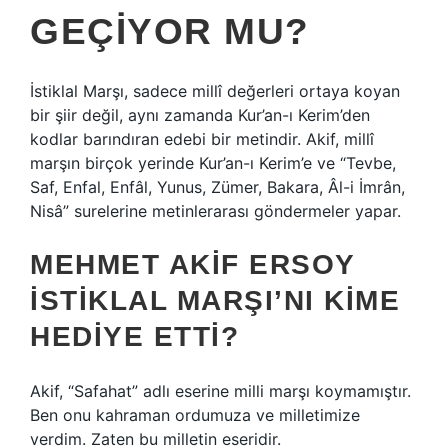
GEÇIYOR MU?
İstiklal Marşı, sadece millî değerleri ortaya koyan
bir şiir değil, aynı zamanda Kur’an-ı Kerim’den
kodlar barındıran edebi bir metindir. Akif, millî
marşın birçok yerinde Kur’an-ı Kerim’e ve “Tevbe,
Saf, Enfal, Enfâl, Yunus, Zümer, Bakara, Âl-i İmrân,
Nisâ” surelerine metinlerarası göndermeler yapar.
MEHMET AKIF ERSOY
İSTIKLAL MARŞI’NI KIME
HEDIYE ETTI?
Akif, “Safahat” adlı eserine milli marşı koymamıştır.
Ben onu kahraman ordumuza ve milletimize
verdim. Zaten bu milletin eseridir.