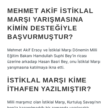
MEHMET AKIF İSTIKLAL
MARŞI YARIŞMASINA
KIMIN DESTEĞIYLE
BAŞVURMUŞTUR?
Mehmet Akif Ersoy ve İstiklal Marşı Dönemin Milli
Eğitim Bakanı Hamdullah Suphi Bey’in ricası
üzerine arkadaşı Hasan Basri Bey, onu İstiklal Marşı
yarışmasına katılmaya ikna etti.
İSTIKLAL MARŞI KIME
ITHAFEN YAZILMIŞTIR?
Milli marşımız olan İstiklal Marşı, Kurtuluş Savaşı’nın
henüz kazanılmadığı bir zamanda yazılacaktı.