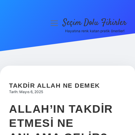
Seçim Dolu Fikirler
menüyü
aç
Hayatına renk katan pratik öneriler!
Anasayfa
Gizlilik Politikası
Yasal Uyarı
Hakkımızda
TAKDIR ALLAH NE DEMEK
Tarih: Mayıs 6, 2025
ALLAH’IN TAKDIR
ETMESI NE