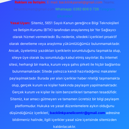
Reklam ve İletişim:
E-mail:
backlinkpaneli@gmail.com
Teams:
forumhizmeti@gmail.com
Whatsapp: 0262 606 0 726
Telegram:
@karabul
Yasal Uyarı:
Sitemiz, 5651 Sayılı Kanun gereğince Bilgi Teknolojileri
ve İletişim Kurumu (BTK) tarafından onaylanmış bir Yer Sağlayıcı
olarak hizmet vermektedir. Bu nedenle, sitedeki içerikleri proaktif
olarak denetleme veya araştırma yükümlülüğümüz bulunmamaktadır.
Ancak, üyelerimiz yazdıkları içeriklerin sorumluluğunu taşımakta olup,
siteye üye olarak bu sorumluluğu kabul etmiş sayılırlar. Bu internet
sitesi, herhangi bir marka, kurum veya şahıs şirketi ile hiçbir bağlantısı
bulunmamaktadır. Sitede yalnızca kendi hazırladığımız makaleler
paylaşılmaktadır. Burada yer alan içerikler haber niteliği taşımamakta
olup, gerçek kurum ve kişiler hakkında paylaşım yapılmamaktadır.
Gerçek kurum ve kişiler ile isim benzerlikleri tamamen tesadüfidir.
Sitemiz, kar amacı gütmeyen ve tamamen ücretsiz bir bilgi paylaşım
platformudur. Hukuka ve yasal düzenlemelere aykırı olduğunu
düşündüğünüz içerikleri,
backlinkpanelicomtr@gmail.com
adresine
bildirmeniz halinde, ilgili içerikler yasal süre içerisinde sitemizden
kaldırılacaktır.