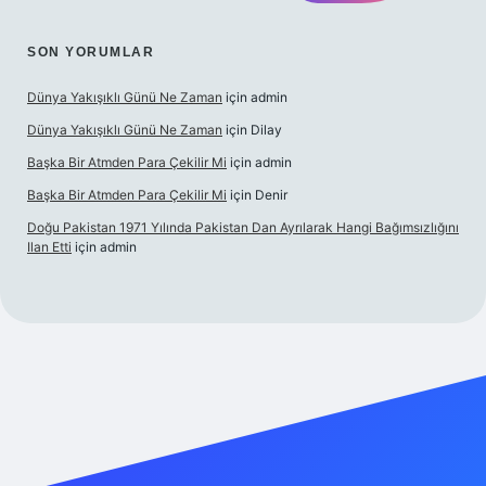
SON YORUMLAR
Dünya Yakışıklı Günü Ne Zaman
için
admin
Dünya Yakışıklı Günü Ne Zaman
için
Dilay
Başka Bir Atmden Para Çekilir Mi
için
admin
Başka Bir Atmden Para Çekilir Mi
için
Denir
Doğu Pakistan 1971 Yılında Pakistan Dan Ayrılarak Hangi Bağımsızlığını
Ilan Etti
için
admin
bellacasino