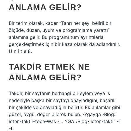
ANLAMA GELIR?
Bir terim olarak, kader “Tanrı her şeyi belirli bir
ölçüde, düzen, uyum ve programlama yarattı”
anlamına gelir. Bu programı tüm ayrıntılarla
gerçekleştirmek için bir kaza olarak da adlandırılır.
Ü n i t e 8.
TAKDIR ETMEK NE
ANLAMA GELIR?
Takdir, bir sayfanın herhangi bir eylem veya iş
nedeniyle başka bir sayfayı onayladığını, başarılı
bir şekilde ve onayladığını belirtir. Ek anlamlar gibi
güzel, övgü, değer bilerek bulun. -Ygayga ›Blog›
icten-taktir-toce-Was -… YGA ›Blog› icten-taktir -T
-t.