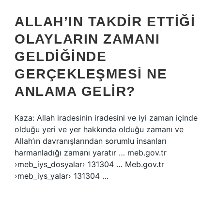
ALLAH’IN TAKDIR ETTIĞI
OLAYLARIN ZAMANI
GELDIĞINDE
GERÇEKLEŞMESI NE
ANLAMA GELIR?
Kaza: Allah iradesinin iradesini ve iyi zaman içinde
olduğu yeri ve yer hakkında olduğu zamanı ve
Allah’ın davranışlarından sorumlu insanları
harmanladığı zamanı yaratır … meb.gov.tr ​​
›meb_iys_dosyalar› 131304 … Meb.gov.tr ​​
›meb_iys_yalar› 131304 …