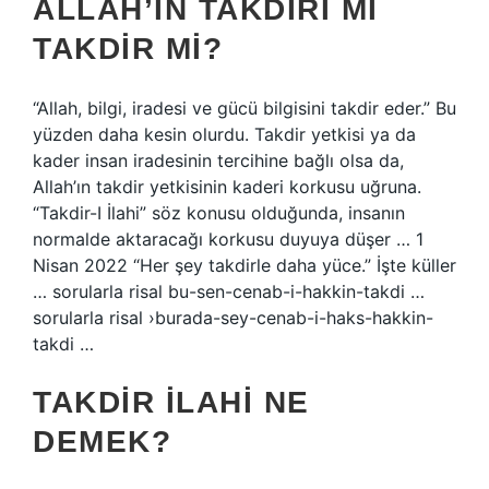
ALLAH’IN TAKDIRI MI
TAKDIR MI?
“Allah, bilgi, iradesi ve gücü bilgisini takdir eder.” Bu
yüzden daha kesin olurdu. Takdir yetkisi ya da
kader insan iradesinin tercihine bağlı olsa da,
Allah’ın takdir yetkisinin kaderi korkusu uğruna.
“Takdir-I İlahi” söz konusu olduğunda, insanın
normalde aktaracağı korkusu duyuya düşer … 1
Nisan 2022 “Her şey takdirle daha yüce.” İşte küller
… sorularla risal bu-sen-cenab-i-hakkin-takdi …
sorularla risal ›burada-sey-cenab-i-haks-hakkin-
takdi …
TAKDIR ILAHI NE
DEMEK?