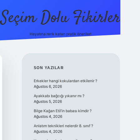
Seçim Dolu Fikirler
Hayatına renk katan pratik öneriler!
piabellac
SIDEBAR
SON YAZILAR
Erkekler hangi kokulardan etkilenir ?
Ağustos 6, 2026
Ayakkabı bağcığı yıkanır mı ?
Ağustos 5, 2026
Bilge Kağan Etil’in babası kimdir ?
Ağustos 4, 2026
Anlatım teknikleri nelerdir 8. sınıf ?
Ağustos 4, 2026