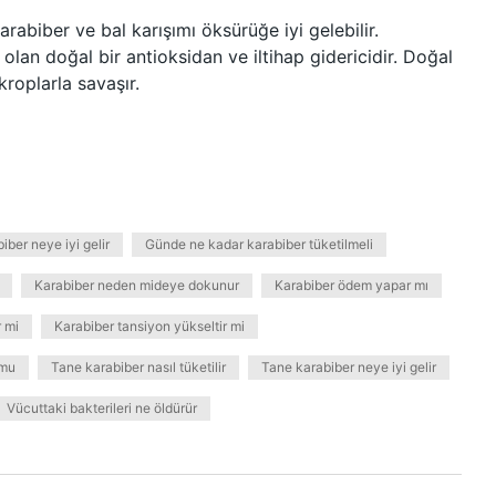
arabiber ve bal karışımı öksürüğe iyi gelebilir.
olan doğal bir antioksidan ve iltihap gidericidir. Doğal
kroplarla savaşır.
iber neye iyi gelir
Günde ne kadar karabiber tüketilmeli
Karabiber neden mideye dokunur
Karabiber ödem yapar mı
 mi
Karabiber tansiyon yükseltir mi
 mu
Tane karabiber nasıl tüketilir
Tane karabiber neye iyi gelir
Vücuttaki bakterileri ne öldürür