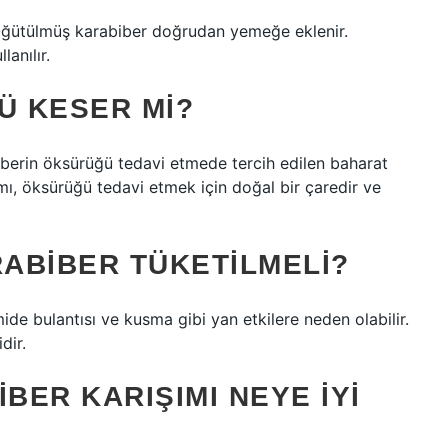
. Öğütülmüş karabiber doğrudan yemeğe eklenir.
anılır.
Ü KESER MI?
abiberin öksürüğü tedavi etmede tercih edilen baharat
mı, öksürüğü tedavi etmek için doğal bir çaredir ve
ABIBER TÜKETILMELI?
ide bulantısı ve kusma gibi yan etkilere neden olabilir.
dir.
BER KARIŞIMI NEYE IYI