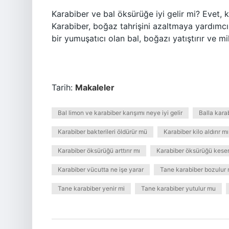
Karabiber ve bal öksürüğe iyi gelir mi? Evet, k
Karabiber, boğaz tahrişini azaltmaya yardımcı 
bir yumuşatıcı olan bal, boğazı yatıştırır ve mi
Tarih:
Makaleler
Bal limon ve karabiber karışımı neye iyi gelir
Balla karab
Karabiber bakterileri öldürür mü
Karabiber kilo aldırır mı
Karabiber öksürüğü arttırır mı
Karabiber öksürüğü keser
Karabiber vücutta ne işe yarar
Tane karabiber bozulur
Tane karabiber yenir mi
Tane karabiber yutulur mu