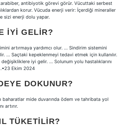
karabiber, antibiyotik görevi görür. Vücuttaki serbest
ıklardan korur. Vücuda enerji verir: İçerdiği mineraller
e sizi enerji dolu yapar.
 IYI GELIR?
imini artırmaya yardımcı olur. … Sindirim sistemini
gelir. … Saçtaki kepeklenmeyi tedavi etmek için kullanılır.
eğişikliklere iyi gelir. … Solunum yolu hastalıklarını
le…•23 Ekim 2024
IDEYE DOKUNUR?
acı baharatlar mide duvarında ödem ve tahribata yol
 artırır.
L TÜKETILIR?