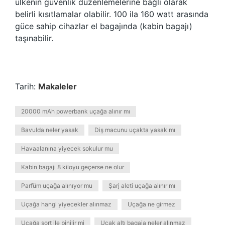
ülkenin güvenlik düzenlemelerine bağlı olarak
belirli kısıtlamalar olabilir. 100 ila 160 watt arasında
güce sahip cihazlar el bagajında ​​(kabin bagajı)
taşınabilir.
Tarih:
Makaleler
20000 mAh powerbank uçağa alınır mı
Bavulda neler yasak
Diş macunu uçakta yasak mı
Havaalanına yiyecek sokulur mu
Kabin bagajı 8 kiloyu geçerse ne olur
Parfüm uçağa alınıyor mu
Şarj aleti uçağa alınır mı
Uçağa hangi yiyecekler alınmaz
Uçağa ne girmez
Uçağa şort ile binilir mi
Uçak altı bagaja neler alınmaz