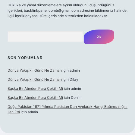
Hukuka ve yasal düzenlemelere aykırı olduğunu düşündüğünüz
içerikleri,
backlinkpanelicomtr@gmail.com
adresine bildirmeniz halinde,
ilgili içerikler yasal süre içerisinde sitemizden kaldırılacaktır.
Arama
SON YORUMLAR
Dünya Yakışıklı Günü Ne Zaman
için
admin
Dünya Yakışıklı Günü Ne Zaman
için
Dilay
Başka Bir Atmden Para Çekilir Mi
için
admin
Başka Bir Atmden Para Çekilir Mi
için
Denir
Doğu Pakistan 1971 Yılında Pakistan Dan Ayrılarak Hangi Bağımsızlığını
Ilan Etti
için
admin