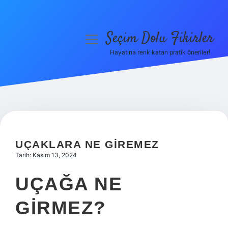
Seçim Dolu Fikirler
menüyü
aç
Hayatına renk katan pratik öneriler!
Anasayfa
Gizlilik Politikası
Yasal Uyarı
Hakkımızda
UÇAKLARA NE GIREMEZ
Tarih: Kasım 13, 2024
UÇAĞA NE
GIRMEZ?