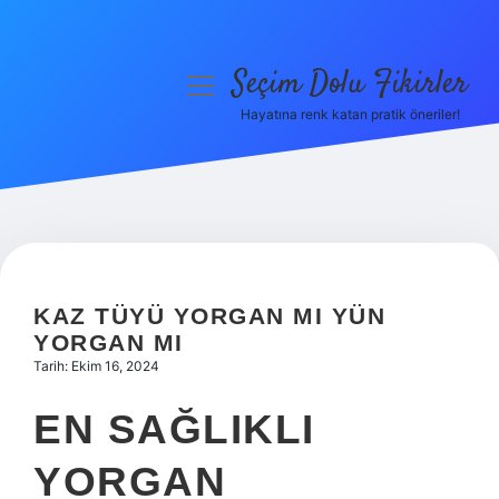
Seçim Dolu Fikirler
menüyü
aç
Hayatına renk katan pratik öneriler!
Anasayfa
Gizlilik Politikası
Yasal Uyarı
Hakkımızda
KAZ TÜYÜ YORGAN MI YÜN
YORGAN MI
Tarih: Ekim 16, 2024
EN SAĞLIKLI
YORGAN