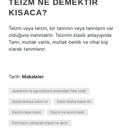
TEIZM NE DEMEKTIR
KISACA?
Teizm veya teizm, bir tanrının veya tanrıların var
olduğuna inanmaktır. Teizmin klasik anlayışında
Tanrı; mutlak varlık, mutlak benlik ve nihai kişi
olarak tanımlanır.
Tarih:
Makaleler
Apateizm ve agnostisizm arasındaki fark nedir
Ateist tanrıya inanır mı
Deist Allaha inanır mı
Deizm neye inanır
Deizm ve teizm nedir
Dini inancı olmayan kişiye ne denir