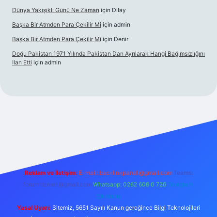
Dünya Yakışıklı Günü Ne Zaman
için
Dilay
Başka Bir Atmden Para Çekilir Mi
için
admin
Başka Bir Atmden Para Çekilir Mi
için
Denir
Doğu Pakistan 1971 Yılında Pakistan Dan Ayrılarak Hangi Bağımsızlığını
Ilan Etti
için
admin
sino
Reklam ve İletişim:
E-mail:
backlinkpaneli@gmail.com
Teams:
forumhizmeti@gmail.com
Whatsapp: 0262 606 0 726
Telegram:
@karabul
Yasal Uyarı:
Sitemiz, 5651 Sayılı Kanun gereğince Bilgi Teknolojileri