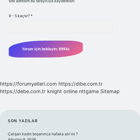
site adresim bu tarayıcıya kaydedilsin.
9 - 5 kaçtır?
*
https://forumyelleri.com
https://dibe.com.tr
https://debe.com.tr
knight online
nttgame
Sitemap
SIDEBAR
SON YAZILAR
Çalışan kadın boşanınca nafaka alır mı ?
Ağustos 9, 2026