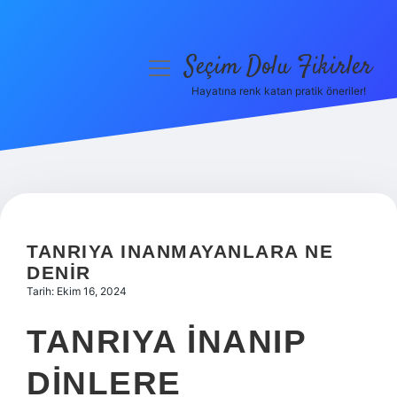
Seçim Dolu Fikirler
menüyü
aç
Hayatına renk katan pratik öneriler!
Anasayfa
Gizlilik Politikası
Yasal Uyarı
Hakkımızda
TANRIYA INANMAYANLARA NE
DENIR
Tarih: Ekim 16, 2024
TANRIYA INANIP
DINLERE