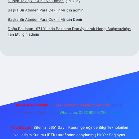
Dünya Yakışıklı Günü Ne Zaman
için
Dilay
Başka Bir Atmden Para Çekilir Mi
için
admin
Başka Bir Atmden Para Çekilir Mi
için
Denir
Doğu Pakistan 1971 Yılında Pakistan Dan Ayrılarak Hangi Bağımsızlığını
Ilan Etti
için
admin
iabellacasino
Reklam ve İletişim:
E-mail:
backlinkpaneli@gmail.com
Teams:
forumhizmeti@gmail.com
Whatsapp: 0262 606 0 726
Telegram:
@karabul
Yasal Uyarı:
Sitemiz, 5651 Sayılı Kanun gereğince Bilgi Teknolojileri
ve İletişim Kurumu (BTK) tarafından onaylanmış bir Yer Sağlayıcı