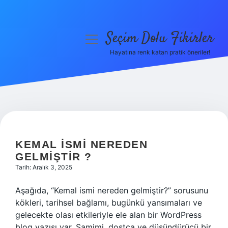
Seçim Dolu Fikirler
menüyü
aç
Hayatına renk katan pratik öneriler!
Anasayfa
Gizlilik Politikası
Yasal Uyarı
Hakkımızda
KEMAL ISMI NEREDEN
GELMIŞTIR ?
Tarih: Aralık 3, 2025
Aşağıda, “Kemal ismi nereden gelmiştir?” sorusunu
kökleri, tarihsel bağlamı, bugünkü yansımaları ve
gelecekte olası etkileriyle ele alan bir WordPress
blog yazısı var. Samimi, dostça ve düşündürücü bir