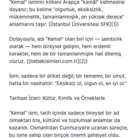
“Kemal” isminin kökeni Arapça “kamāl” kelimesine
dayanır; bu kelime “olgunluk, eksiksizlik,
mükemmellik, tamamlanmışlık, en yüksek derece”
anlamlarını taşır. ([İstanbul Üniversitesi SFK][1])
Dolayısıyla, adı “Kemal” olan biri için — sembolik
olarak — hem bireysel gelişim, hem erdemli
karakter, hem de bir tamamlanmışlık hali dilemiş
oluruz. ([bebekisimleri.com.tr][2])
İsim, sadece bir etiket değil; bir temenni, bir umut,
hatta bir nasihattir: “Eksiksiz ol, olgun ol, en iyi ol.”
Tarihsel İzleri: Kültür, Kimlik ve Örneklerle
“Kemal” ismi, tarih içinde sadece bireysel bir ad
olmaktan öte, kültürel ve toplumsal anlamlar da
kazandı. Osmanlı’dan Cumhuriyet’e uzanan süreçte,
bu isme sahip olan birçok önemli şahsiyet oldu.