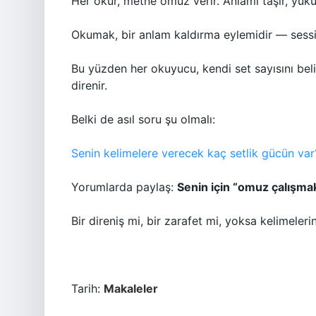
Her okur, metne omuz verir. Anlamı taşır, yükü
Okumak, bir anlam kaldırma eylemidir — sessiz,
Bu yüzden her okuyucu, kendi set sayısını beli
direnir.
Belki de asıl soru şu olmalı:
Senin kelimelere verecek kaç setlik gücün var
Yorumlarda paylaş:
Senin için “omuz çalışma
Bir direniş mi, bir zarafet mi, yoksa kelimele
Tarih:
Makaleler