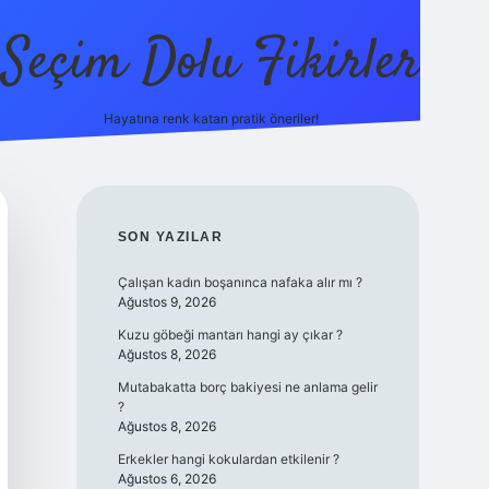
Seçim Dolu Fikirler
Hayatına renk katan pratik öneriler!
piabellacasino
SIDEBAR
SON YAZILAR
Çalışan kadın boşanınca nafaka alır mı ?
Ağustos 9, 2026
Kuzu göbeği mantarı hangi ay çıkar ?
Ağustos 8, 2026
Mutabakatta borç bakiyesi ne anlama gelir
?
Ağustos 8, 2026
Erkekler hangi kokulardan etkilenir ?
Ağustos 6, 2026