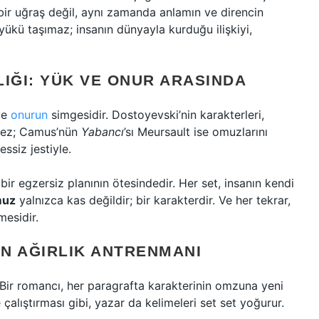
 bir uğraş değil, aynı zamanda anlamın ve direncin
ükü taşımaz; insanın dünyayla kurduğu ilişkiyi,
IĞI: YÜK VE ONUR ARASINDA
ve
onurun
simgesidir. Dostoyevski’nin karakterleri,
ğmez; Camus’nün
Yabancı
’sı Meursault ise omuzlarını
essiz jestiyle.
ir egzersiz planının ötesindedir. Her set, insanın kendi
uz
yalnızca kas değildir; bir karakterdir. Ve her tekrar,
mesidir.
IN AĞIRLIK ANTRENMANI
ır. Bir romancı, her paragrafta karakterinin omzuna yeni
e çalıştırması gibi, yazar da kelimeleri set set yoğurur.